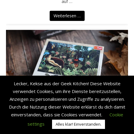
auf …
Weiterlesen …
Lecker, Kekse aus der Geek Kitchen! Diese Website
verwendet Cookies, um ihre Dienste bereitzustellen,
Anzeigen zu personalisieren und Zugriffe zu analysieren.
Durch die Nutzung dieser Website erklärst du dich damit
Hörbücher
Kunst
Pflanzen
Spiele & Gaming
einverstanden, dass sie Cookies verwendet.
Cookie
Kunst | Gemütliche Hobbies:
settings
Alles klar! Einverstanden.
Hörbücher & Puzzle – Gedanken über