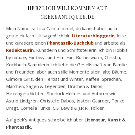
HERZLICH WILLKOMMEN AUF
GEEKSANTIQUES.DE
Mein Name ist Lisa Carina Immel, du kannst aber auch
gerne einfach Lilli sagen! Ich bin
Literaturbloggerin
, leite
und kuratiere einen
Phantastik-Buchclub
und arbeite als
Redakteurin
, Künstlerin und Schriftstellerin. Ich bin Hobbit
by nature, Fantasy- und Film-Fan, Bücherwurm, Christin,
Kochbuch-Sammlerin. Ich liebe die Gesellschaft von Familie
und Freunden, aber auch stille Momente allein; alte Bäume,
Gilmore Girls, den Herbst und Winter, Kaffee, Sprachen,
Märchen, Sagen & Legenden, Drachen & Dinos,
Hexengeschichten, Sherlock Holmes und Autoren wie
Astrid Lindgren, Christelle Dabos, Jostein Gaarder, Tonke
Dragt, Cornelia Funke, C.S. Lewis & J.R.R. Tolkien.
Auf geek’s Antiques schreibe ich über
Literatur, Kunst &
Phantastik.