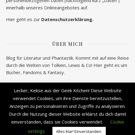
personenbezogenen Daten (nachfolgend kurz „Daten“)
innerhalb unseres Onlineangebotes auf.
Hier geht es zur
Datenschutzerklärung.
ÜBER MICH
Blog für Literatur und Phantastik. Kommt mit auf eine Reise
durch die Welten von Tolkien, Lewis & Co! Hier geht es um
Bücher, Fandoms & Fantasy.
Wer verbirgt sich hinter geeksantiques.de? Alle
Lecker, Kekse aus der Geek Kitchen! Diese Website
Informationen gibt es
hier!
verwendet Cookies, um ihre Dienste bereitzustellen,
Anzeigen zu personalisieren und Zugriffe zu analysieren.
Durch die Nutzung dieser Website erklärst du dich damit
einverstanden, dass sie Cookies verwendet.
Cookie
2026 © geek's Antiques by Lisa Carina Immel
Ashe Theme von
WP Royal
.
settings
Alles klar! Einverstanden.