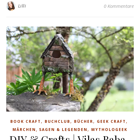
Lilli
0 Kommentare
,
,
,
,
BOOK CRAFT
BUCHCLUB
BÜCHER
GEEK CRAFT
,
MÄRCHEN, SAGEN & LEGENDEN
MYTHOLOGEEK
DIY & Crafts | Vilas Baba-