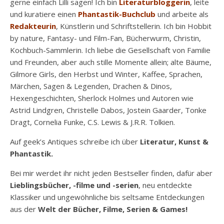
gerne einfach Lilli sagen! Ich bin
Literaturbloggerin
, leite
und kuratiere einen
Phantastik-Buchclub
und arbeite als
Redakteurin
, Künstlerin und Schriftstellerin. Ich bin Hobbit
by nature, Fantasy- und Film-Fan, Bücherwurm, Christin,
Kochbuch-Sammlerin. Ich liebe die Gesellschaft von Familie
und Freunden, aber auch stille Momente allein; alte Bäume,
Gilmore Girls, den Herbst und Winter, Kaffee, Sprachen,
Märchen, Sagen & Legenden, Drachen & Dinos,
Hexengeschichten, Sherlock Holmes und Autoren wie
Astrid Lindgren, Christelle Dabos, Jostein Gaarder, Tonke
Dragt, Cornelia Funke, C.S. Lewis & J.R.R. Tolkien.
Auf geek’s Antiques schreibe ich über
Literatur, Kunst &
Phantastik.
Bei mir werdet ihr nicht jeden Bestseller finden, dafür aber
Lieblingsbücher, -filme und -serien
, neu entdeckte
Klassiker und ungewöhnliche bis seltsame Entdeckungen
aus der
Welt der Bücher, Filme, Serien & Games!