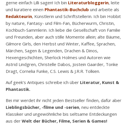
gerne einfach Lilli sagen! Ich bin
Literaturbloggerin
, leite
und kuratiere einen
Phantastik-Buchclub
und arbeite als
Redakteurin
, Künstlerin und Schriftstellerin. Ich bin Hobbit
by nature, Fantasy- und Film-Fan, Bücherwurm, Christin,
Kochbuch-Sammlerin. Ich liebe die Gesellschaft von Familie
und Freunden, aber auch stille Momente allein; alte Bäume,
Gilmore Girls, den Herbst und Winter, Kaffee, Sprachen,
Märchen, Sagen & Legenden, Drachen & Dinos,
Hexengeschichten, Sherlock Holmes und Autoren wie
Astrid Lindgren, Christelle Dabos, Jostein Gaarder, Tonke
Dragt, Cornelia Funke, C.S. Lewis & J.R.R. Tolkien.
Auf geek’s Antiques schreibe ich über
Literatur, Kunst &
Phantastik.
Bei mir werdet ihr nicht jeden Bestseller finden, dafür aber
Lieblingsbücher, -filme und -serien
, neu entdeckte
Klassiker und ungewöhnliche bis seltsame Entdeckungen
aus der
Welt der Bücher, Filme, Serien & Games!