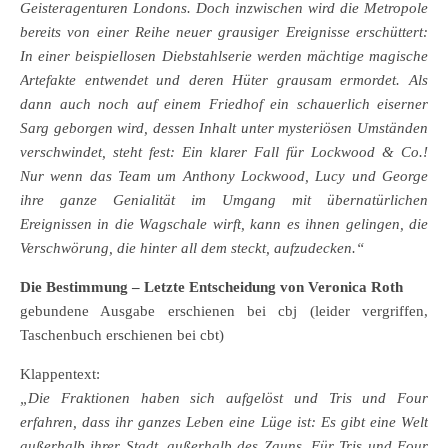
Geisteragenturen Londons. Doch inzwischen wird die Metropole
bereits von einer Reihe neuer grausiger Ereignisse erschüttert:
In einer beispiellosen Diebstahlserie werden mächtige magische
Artefakte entwendet und deren Hüter grausam ermordet. Als
dann auch noch auf einem Friedhof ein schauerlich eiserner
Sarg geborgen wird, dessen Inhalt unter mysteriösen Umständen
verschwindet, steht fest: Ein klarer Fall für Lockwood & Co.!
Nur wenn das Team um Anthony Lockwood, Lucy und George
ihre ganze Genialität im Umgang mit übernatürlichen
Ereignissen in die Wagschale wirft, kann es ihnen gelingen, die
Verschwörung, die hinter all dem steckt, aufzudecken.“
Die Bestimmung – Letzte Entscheidung von Veronica Roth
gebundene Ausgabe erschienen bei cbj (leider vergriffen,
Taschenbuch erschienen bei cbt)
Klappentext:
„Die Fraktionen haben sich aufgelöst und Tris und Four
erfahren, dass ihr ganzes Leben eine Lüge ist: Es gibt eine Welt
außerhalb ihrer Stadt, außerhalb des Zauns. Für Tris und Four