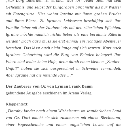
„Auf Burg Bibernell ist wirklich was los! Jeder Stein hat sein
Geheimnis, und selbst der Burggraben birgt mehr als nur Wasser
mit Entengrütze. Hier wohnt Igraine mit ihrem großen Bruder
und ihren Eltern. Zu Igraines Leidwesen beschäftigt sich ihre
Familie lieber mit der Zauberei als mit den ritterlichen Pflichten.
Igraine möchte nämlich nichts lieber als eine berühmte Ritterin
werden! Doch dazu muss sie erst einmal ein richtiges Abenteuer
bestehen. Das lässt auch nicht lange auf sich warten: Kurz nach
Igraines Geburtstag wird die Burg von Feinden belagert! Ihre
Eltern sind leider keine Hilfe, denn durch einen kleinen „Zauber-
Unfall“ haben sie sich ausgerechnet in Schweine verwandelt.
Aber Igraine hat die rettende Idee …“
Der Zauberer von Oz von Lyman Frank Baum
gebundene Ausgabe erschienen im Arena Verlag
Klappentext:
„Dorothy landet nach einem Wirbelsturm im wunderlichen Land
von Oz. Dort macht sie sich zusammen mit einem Blechmann,
einer Vogelscheuche und einem ängstlichen Löwen auf die