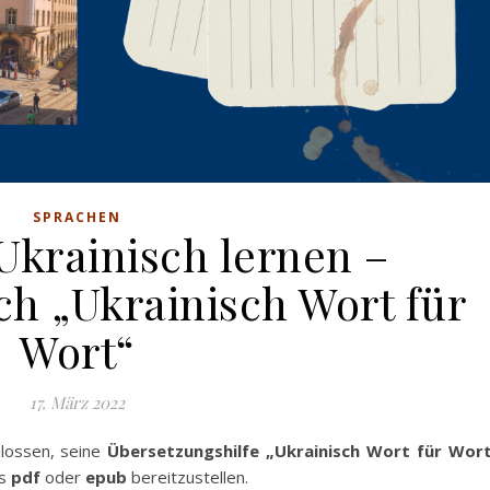
SPRACHEN
Ukrainisch lernen –
ch „Ukrainisch Wort für
Wort“
17. März 2022
lossen, seine
Übersetzungshilfe „Ukrainisch Wort für Wor
ls
pdf
oder
epub
bereitzustellen.