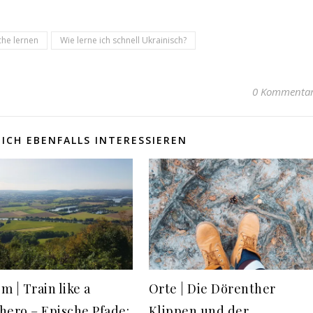
che lernen
Wie lerne ich schnell Ukrainisch?
0 Kommenta
ICH EBENFALLS INTERESSIEREN
m | Train like a
Orte | Die Dörenther
hero – Epische Pfade:
Klippen und der