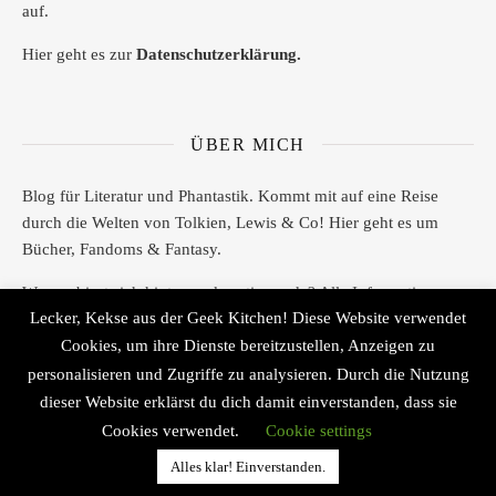
auf.
Hier geht es zur
Datenschutzerklärung.
ÜBER MICH
Blog für Literatur und Phantastik. Kommt mit auf eine Reise
durch die Welten von Tolkien, Lewis & Co! Hier geht es um
Bücher, Fandoms & Fantasy.
Wer verbirgt sich hinter geeksantiques.de? Alle Informationen
Lecker, Kekse aus der Geek Kitchen! Diese Website verwendet
gibt es
hier!
Cookies, um ihre Dienste bereitzustellen, Anzeigen zu
personalisieren und Zugriffe zu analysieren. Durch die Nutzung
dieser Website erklärst du dich damit einverstanden, dass sie
Cookies verwendet.
Cookie settings
2026 © geek's Antiques by Lisa Carina Immel
Ashe Theme von
WP Royal
.
Alles klar! Einverstanden.