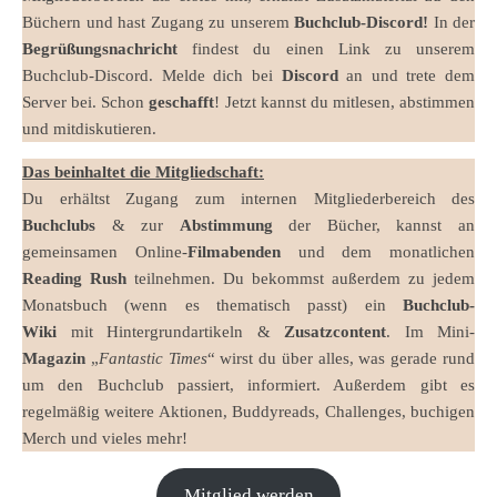
Büchern und hast Zugang zu unserem
Buchclub-Discord!
In der
Begrüßungsnachricht
findest du einen Link zu unserem
Buchclub-Discord. Melde dich bei
Discord
an und trete dem
Server bei. Schon
geschafft
! Jetzt kannst du mitlesen, abstimmen
und mitdiskutieren.
Das beinhaltet die Mitgliedschaft:
Du erhältst Zugang zum internen Mitgliederbereich des
Buchclubs
& zur
Abstimmung
der Bücher, kannst an
gemeinsamen Online-
Filmabenden
und dem monatlichen
Reading Rush
teilnehmen. Du bekommst außerdem zu jedem
Monatsbuch (wenn es thematisch passt) ein
Buchclub-
Wiki
mit Hintergrundartikeln &
Zusatzcontent
. Im Mini-
Magazin
„
Fantastic Times
“ wirst du über alles, was gerade rund
um den Buchclub passiert, informiert. Außerdem gibt es
regelmäßig weitere Aktionen, Buddyreads, Challenges, buchigen
Merch und vieles mehr!
Mitglied werden