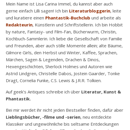
Mein Name ist Lisa Carina Immel, du kannst aber auch
gerne einfach Lilli sagen! Ich bin
Literaturbloggerin
, leite
und kuratiere einen
Phantastik-Buchclub
und arbeite als
Redakteurin
, Künstlerin und Schriftstellerin. Ich bin Hobbit
by nature, Fantasy- und Film-Fan, Bücherwurm, Christin,
Kochbuch-Sammlerin. Ich liebe die Gesellschaft von Familie
und Freunden, aber auch stille Momente allein; alte Bäume,
Gilmore Girls, den Herbst und Winter, Kaffee, Sprachen,
Märchen, Sagen & Legenden, Drachen & Dinos,
Hexengeschichten, Sherlock Holmes und Autoren wie
Astrid Lindgren, Christelle Dabos, Jostein Gaarder, Tonke
Dragt, Cornelia Funke, C.S. Lewis & J.R.R. Tolkien.
Auf geek’s Antiques schreibe ich über
Literatur, Kunst &
Phantastik.
Bei mir werdet ihr nicht jeden Bestseller finden, dafür aber
Lieblingsbücher, -filme und -serien
, neu entdeckte
Klassiker und ungewöhnliche bis seltsame Entdeckungen