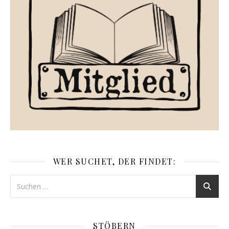
WER SUCHET, DER FINDET:
STÖBERN