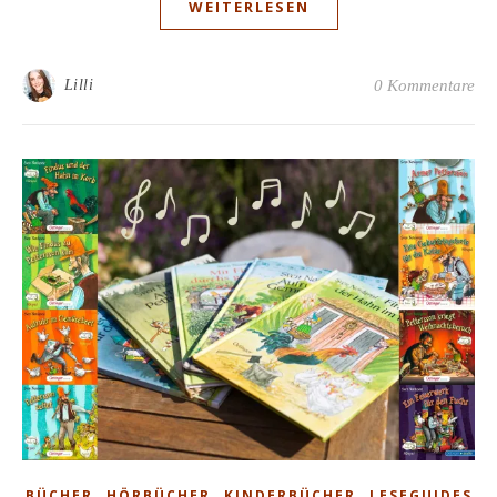
WEITERLESEN
Lilli
0 Kommentare
,
,
,
BÜCHER
HÖRBÜCHER
KINDERBÜCHER
LESEGUIDES