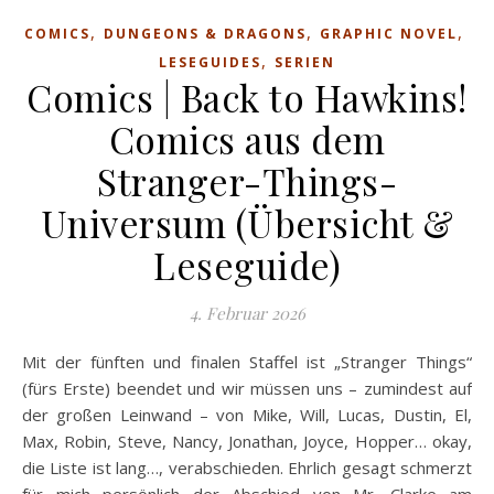
,
,
,
COMICS
DUNGEONS & DRAGONS
GRAPHIC NOVEL
,
LESEGUIDES
SERIEN
Comics | Back to Hawkins!
Comics aus dem
Stranger-Things-
Universum (Übersicht &
Leseguide)
4. Februar 2026
Mit der fünften und finalen Staffel ist „Stranger Things“
(fürs Erste) beendet und wir müssen uns – zumindest auf
der großen Leinwand – von Mike, Will, Lucas, Dustin, El,
Max, Robin, Steve, Nancy, Jonathan, Joyce, Hopper… okay,
die Liste ist lang…, verabschieden. Ehrlich gesagt schmerzt
für mich persönlich der Abschied von Mr. Clarke am