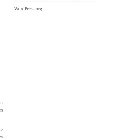
WordPress.org
g
en
en
ie
es