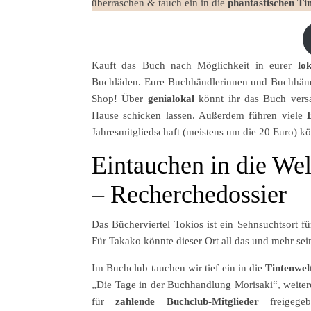
überraschen & tauch ein in die
phantastischen Ti
Kauft das Buch nach Möglichkeit in eurer
lo
Buchläden. Eure Buchhändlerinnen und Buchhändl
Shop! Über
genialokal
könnt ihr das Buch versa
Hause schicken lassen. Außerdem führen viele
Jahresmitgliedschaft (meistens um die 20 Euro) kö
Eintauchen in die We
– Recherchedossier
Das Bücherviertel Tokios ist ein Sehnsuchtsort fü
Für Takako könnte dieser Ort all das und mehr se
Im Buchclub tauchen wir tief ein in die
Tintenwel
„Die Tage in der Buchhandlung Morisaki“, weiter
für
zahlende Buchclub-Mitglieder
freigege