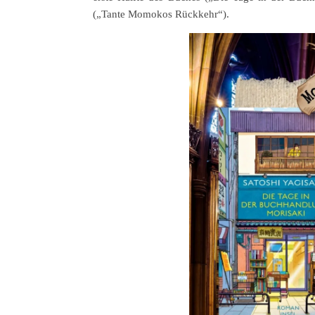
(„Tante Momokos Rückkehr“).