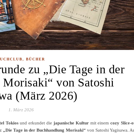
,
BUCHCLUB
BÜCHER
runde zu „Die Tage in der
Morisaki“ von Satoshi
wa (März 2026)
1. März 2026
el Tokios
und erkundet die
japanische Kultur
mit einem
cozy Slice-o
rz
„Die Tage in der Buchhandlung Morisaki“
von Satoshi Yagisawa. A