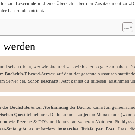
Infos zur
Leserunde
und eine Übersicht über den Zusatzcontent zu „D
der Leserunde entsteht.
b werden
und schau dir an, wer wir sind und was wir bisher so gelesen haben. Do
em
Buchclub-Discord-Server
, auf dem der gesamte Austausch stattfinde
dem Server bei. Schon
geschafft
! Jetzt kannst du mitlesen, abstimmen u
ch des
Buchclubs
& zur
Abstimmung
der Bücher, kannst an gemeinsam
rischen Quest
teilnehmen. Du bekommst zu jedem Monatsbuch (wenn 
tent
wie Rezepte & DIYs und kannst an weiteren Aktionen, Buddyrea
tzer-Stufe gibt es außerdem
immersive Briefe per Post.
Lass di