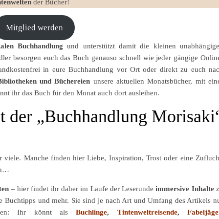
ntenwelten
der Bücher!
Mitglied werden
kalen Buchhandlung
und unterstützt damit die kleinen unabhängig
er besorgen euch das Buch genauso schnell wie jeder gängige Onlin
ndkostenfrei in eure Buchhandlung vor Ort oder direkt zu euch na
Bibliotheken und Büchereien
unsere aktuellen Monatsbücher, mit ein
nnt ihr das Buch für den Monat auch dort ausleihen.
lt der „Buchhandlung Morisaki
r viele. Manche finden hier Liebe, Inspiration, Trost oder eine Zufluch
in…
ten
– hier findet ihr daher im Laufe der Leserunde
immersive Inhalte
z
e Buchtipps und mehr. Sie sind je nach Art und Umfang des Artikels n
ben: Ihr könnt als
Buchlinge
,
Tintenweltreisende
,
Fabeljäge