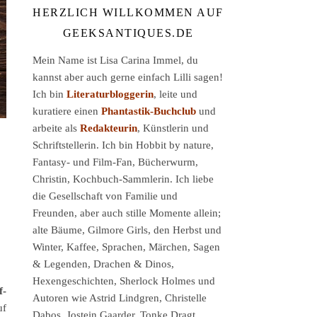
HERZLICH WILLKOMMEN AUF
GEEKSANTIQUES.DE
Mein Name ist Lisa Carina Immel, du
kannst aber auch gerne einfach Lilli sagen!
Ich bin
Literaturbloggerin
, leite und
kuratiere einen
Phantastik-Buchclub
und
arbeite als
Redakteurin
, Künstlerin und
Schriftstellerin. Ich bin Hobbit by nature,
Fantasy- und Film-Fan, Bücherwurm,
Christin, Kochbuch-Sammlerin. Ich liebe
die Gesellschaft von Familie und
Freunden, aber auch stille Momente allein;
alte Bäume, Gilmore Girls, den Herbst und
Winter, Kaffee, Sprachen, Märchen, Sagen
& Legenden, Drachen & Dinos,
Hexengeschichten, Sherlock Holmes und
f-
Autoren wie Astrid Lindgren, Christelle
uf
Dabos, Jostein Gaarder, Tonke Dragt,