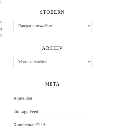
ll
STÖBERN
n
,
Stöbern
te
ab
ARCHIV
Archiv
META
Anmelden
Eintrags-Feed
Kommentar-Feed