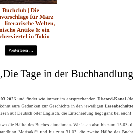
Buchclub | Die
vorschläge für März
– literarische Welten,
mische Antike & ein
cherviertel in Tokio
Weiterlesen …
„Die Tage in der Buchhandlun
.03.202
6 und findet wie immer im entsprechenden
Discord-Kanal
(d
hr könnt eure Gedanken zur Geschichte in den jeweiligen
Leseabschnitt
lesen auf Deutsch oder Englisch, die Entscheidung liegt ganz bei euch!
etwa die Hälfte des Buches einnehmen. Wir lesen also bis zum 15.03. d
handlung Morisaki“) und bis zum 31.03. die zweite Hälfte des Buch