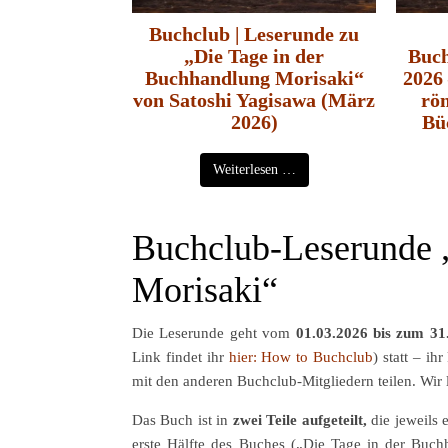
Buchclub | Leserunde zu
„Die Tage in der
Buch
Buchhandlung Morisaki“
2026 
von Satoshi Yagisawa (März
rö
2026)
Bü
Weiterlesen …
Buchclub-Leserunde 
Morisaki“
Die Leserunde geht vom
01.03.2026 bis zum 31
Link findet ihr
hier: How to Buchclub
) statt – i
mit den anderen Buchclub-Mitgliedern teilen. Wir 
Das Buch ist in
zwei Teile aufgeteilt,
die jeweils 
erste Hälfte des Buches („Die Tage in der Buch