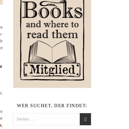
en
e-
ch
er
“
t.
WER SUCHET, DER FINDET:
u
ur
r
,