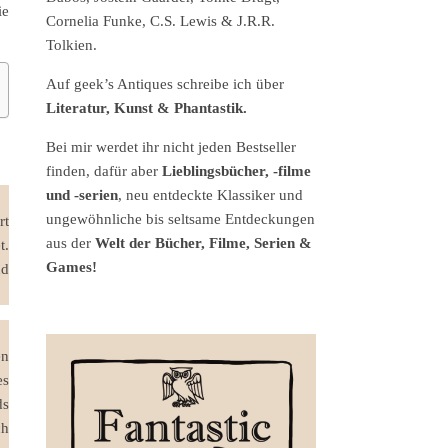
ie
Cornelia Funke, C.S. Lewis & J.R.R.
Tolkien.
Auf geek’s Antiques schreibe ich über
Literatur, Kunst & Phantastik.
Bei mir werdet ihr nicht jeden Bestseller
finden, dafür aber
Lieblingsbücher, -filme
und -serien
, neu entdeckte Klassiker und
ungewöhnliche bis seltsame Entdeckungen
rt
aus der
Welt der Bücher, Filme, Serien &
t.
Games!
nd
en
es
ds
ch