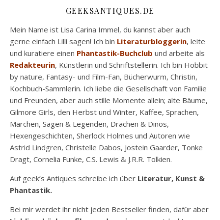
GEEKSANTIQUES.DE
Mein Name ist Lisa Carina Immel, du kannst aber auch
gerne einfach Lilli sagen! Ich bin
Literaturbloggerin
, leite
und kuratiere einen
Phantastik-Buchclub
und arbeite als
Redakteurin
, Künstlerin und Schriftstellerin. Ich bin Hobbit
by nature, Fantasy- und Film-Fan, Bücherwurm, Christin,
Kochbuch-Sammlerin. Ich liebe die Gesellschaft von Familie
und Freunden, aber auch stille Momente allein; alte Bäume,
Gilmore Girls, den Herbst und Winter, Kaffee, Sprachen,
Märchen, Sagen & Legenden, Drachen & Dinos,
Hexengeschichten, Sherlock Holmes und Autoren wie
Astrid Lindgren, Christelle Dabos, Jostein Gaarder, Tonke
Dragt, Cornelia Funke, C.S. Lewis & J.R.R. Tolkien.
Auf geek’s Antiques schreibe ich über
Literatur, Kunst &
Phantastik.
Bei mir werdet ihr nicht jeden Bestseller finden, dafür aber