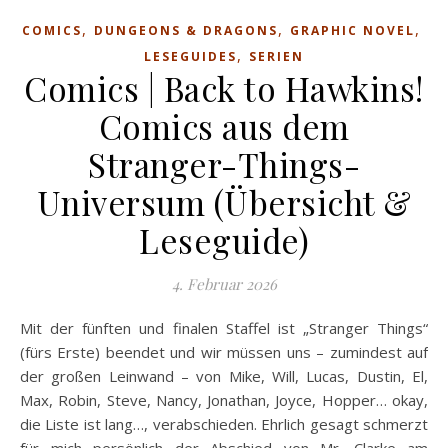
,
,
,
COMICS
DUNGEONS & DRAGONS
GRAPHIC NOVEL
,
LESEGUIDES
SERIEN
Comics | Back to Hawkins!
Comics aus dem
Stranger-Things-
Universum (Übersicht &
Leseguide)
4. Februar 2026
Mit der fünften und finalen Staffel ist „Stranger Things“
(fürs Erste) beendet und wir müssen uns – zumindest auf
der großen Leinwand – von Mike, Will, Lucas, Dustin, El,
Max, Robin, Steve, Nancy, Jonathan, Joyce, Hopper… okay,
die Liste ist lang…, verabschieden. Ehrlich gesagt schmerzt
für mich persönlich der Abschied von Mr. Clarke am