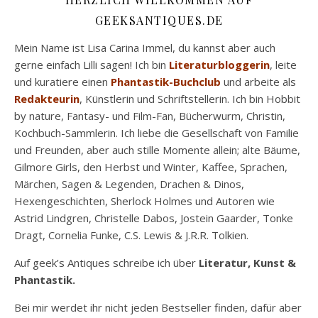
GEEKSANTIQUES.DE
Mein Name ist Lisa Carina Immel, du kannst aber auch
gerne einfach Lilli sagen! Ich bin
Literaturbloggerin
, leite
und kuratiere einen
Phantastik-Buchclub
und arbeite als
Redakteurin
, Künstlerin und Schriftstellerin. Ich bin Hobbit
by nature, Fantasy- und Film-Fan, Bücherwurm, Christin,
Kochbuch-Sammlerin. Ich liebe die Gesellschaft von Familie
und Freunden, aber auch stille Momente allein; alte Bäume,
Gilmore Girls, den Herbst und Winter, Kaffee, Sprachen,
Märchen, Sagen & Legenden, Drachen & Dinos,
Hexengeschichten, Sherlock Holmes und Autoren wie
Astrid Lindgren, Christelle Dabos, Jostein Gaarder, Tonke
Dragt, Cornelia Funke, C.S. Lewis & J.R.R. Tolkien.
Auf geek’s Antiques schreibe ich über
Literatur, Kunst &
Phantastik.
Bei mir werdet ihr nicht jeden Bestseller finden, dafür aber