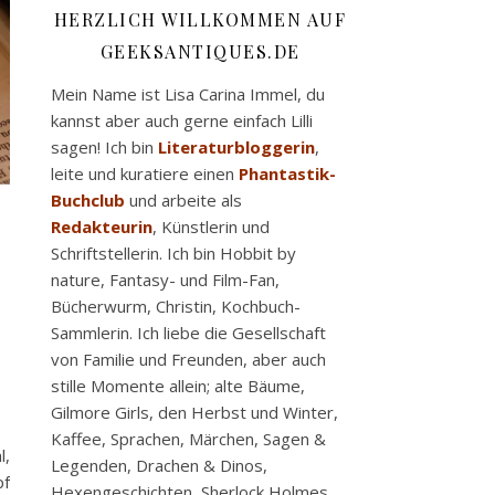
HERZLICH WILLKOMMEN AUF
GEEKSANTIQUES.DE
Mein Name ist Lisa Carina Immel, du
kannst aber auch gerne einfach Lilli
sagen! Ich bin
Literaturbloggerin
,
leite und kuratiere einen
Phantastik-
Buchclub
und arbeite als
Redakteurin
, Künstlerin und
Schriftstellerin. Ich bin Hobbit by
nature, Fantasy- und Film-Fan,
Bücherwurm, Christin, Kochbuch-
Sammlerin. Ich liebe die Gesellschaft
von Familie und Freunden, aber auch
stille Momente allein; alte Bäume,
Gilmore Girls, den Herbst und Winter,
Kaffee, Sprachen, Märchen, Sagen &
l,
Legenden, Drachen & Dinos,
pf
Hexengeschichten, Sherlock Holmes