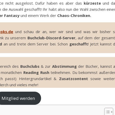
nce nicht ausgelost. Dafür haben es aber das
kürzeste
und da
die Auswahl geschafft! Ihr habt also nun die Wahl zwischen ein
er Fantasy
und einem Werk der
Chaos-Chroniken.
ooks.de
und schau dir an, wer wir sind und was wir bisher 
Link zu unserem
Buchclub-Discord-Server
, auf dem der gesam
d
an und trete dem Server bei. Schon
geschafft
! Jetzt kannst 
bereich des
Buchclubs
& zur
Abstimmung
der Bücher, kannst 
monatlichen
Reading Rush
teilnehmen. Du bekommst außerd
h passt) Hintergrundartikel &
Zusatzcontent
sowie weite
erch und vieles mehr!
Mitglied werden