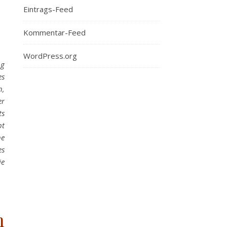
Eintrags-Feed
Kommentar-Feed
WordPress.org
ng
es
h,
er
ts
bt
ne
es
ie
n