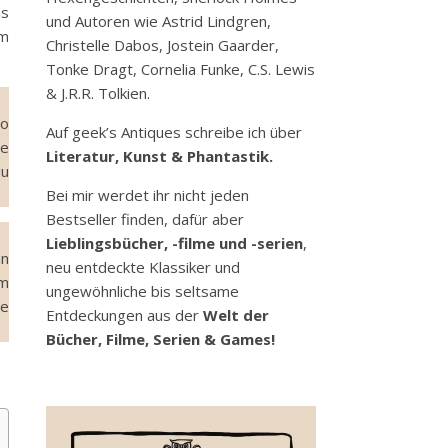
s
und Autoren wie Astrid Lindgren,
em
Christelle Dabos, Jostein Gaarder,
Tonke Dragt, Cornelia Funke, C.S. Lewis
& J.R.R. Tolkien.
so
Auf geek’s Antiques schreibe ich über
te
Literatur, Kunst & Phantastik.
du
Bei mir werdet ihr nicht jeden
Bestseller finden, dafür aber
Lieblingsbücher, -filme und -serien
,
an
neu entdeckte Klassiker und
em
ungewöhnliche bis seltsame
re
Entdeckungen aus der
Welt der
Bücher, Filme, Serien & Games!