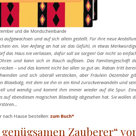
ezember und die Mondscheinbande
s aufgewachsen und auf sich allein gestellt. Für ihre neue Anstellu
chein ein. Von Anfang an hat sie das Gefühl, in etwas Merkwürdig
rf das Haus nie verlassen, dafür soll sie sorgen! Gar nicht so einfac
Ohren und kann sich in Rauch auflösen. Das Familiengeschäft d
ecken – und das kommt nicht bei allen so gut an. Raban tritt berei
schwinden und sich überall verstecken, aber Fräulein Dezember gi
en Blasebalg, mit dem sie ihn in ein Kind zurückverwandeln und sei
chnell und wendig und kommt ihm immer wieder auf die Spur. Ein
es auf ebendiesen magischen Blasebalg abgesehen hat. Sie wollen d
erstören…
er nach Hause bestellen:
zum Buch*
 genügsamen Zauberer“ vo