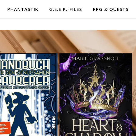
PHANTASTIK
G.E.E.K.-FILES
RPG & QUESTS