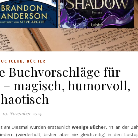
,
BUCHCLUB
BÜCHER
ie Buchvorschläge für
– magisch, humorvoll,
chaotisch
10. November 2024
ht an! Diesmal wurden erstaunlich
wenige Bücher, 11
an der Zah
edern (wiederholt, bisher aber nie gleichzeitig) in den Losto