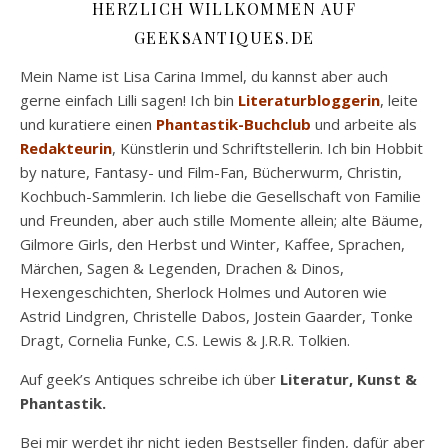
HERZLICH WILLKOMMEN AUF
GEEKSANTIQUES.DE
Mein Name ist Lisa Carina Immel, du kannst aber auch
gerne einfach Lilli sagen! Ich bin
Literaturbloggerin
, leite
und kuratiere einen
Phantastik-Buchclub
und arbeite als
Redakteurin
, Künstlerin und Schriftstellerin. Ich bin Hobbit
by nature, Fantasy- und Film-Fan, Bücherwurm, Christin,
Kochbuch-Sammlerin. Ich liebe die Gesellschaft von Familie
und Freunden, aber auch stille Momente allein; alte Bäume,
Gilmore Girls, den Herbst und Winter, Kaffee, Sprachen,
Märchen, Sagen & Legenden, Drachen & Dinos,
Hexengeschichten, Sherlock Holmes und Autoren wie
Astrid Lindgren, Christelle Dabos, Jostein Gaarder, Tonke
Dragt, Cornelia Funke, C.S. Lewis & J.R.R. Tolkien.
Auf geek’s Antiques schreibe ich über
Literatur, Kunst &
Phantastik.
Bei mir werdet ihr nicht jeden Bestseller finden, dafür aber