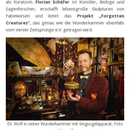
als Kuratorin.
Florian Schäfer
ist Künstler, Biologe und
Sagenforscher, erschafft lebensgroße Skulpturen von
Fabelwesen und leitet das
Projekt „Forgotten
Creatures“
, das genau wie die Wunderkammer ebenfalls
vom Verein Zeitsprünge e.V. getragen wird.
Dr. Wolf in seiner Wunderkammer mit Singvogelapparat, Foto