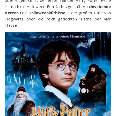
aber eigentlich ist der erste Teil der Harry-Potter-Reihe
für mich ein Halloween-Film. Nichts geht über
schwebende
Kerzen
und
Halloweenkürbisse
in der großen Halle von
Hogwarts oder die reich gedeckten Tische der vier
Häuser.