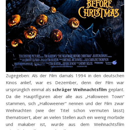
Zugegeben: Als der Film damals 1994 in den deutschen
Kinos anlief, war es Dezember, denn der Film war
ursprünglich einmal als
schräger Weihnachtsfilm
geplant.
Da die Hauptfiguren aber alle aus „Halloween Town“
stammen, sich „Halloweener“ nennen und der Film zwar
Weihnachten (wie der Titel schon vermuten lässt)
thematisiert, aber an vielen Stellen auch ein wenig morbide
und makaber ist, wurde aus dem Weihnachtsfilm