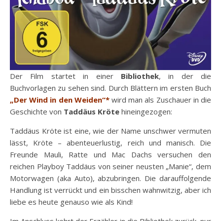
Der Film startet in einer
Bibliothek
, in der die
Buchvorlagen zu sehen sind. Durch Blättern im ersten Buch
„Der Wind in den Weiden“*
wird man als Zuschauer in die
Geschichte von
Taddäus Kröte
hineingezogen:
Taddäus Kröte ist eine, wie der Name unschwer vermuten
lässt, Kröte – abenteuerlustig, reich und manisch. Die
Freunde Mauli, Ratte und Mac Dachs versuchen den
reichen Playboy Taddäus von seiner neusten „Manie“, dem
Motorwagen (aka Auto), abzubringen. Die darauffolgende
Handlung ist verrückt und ein bisschen wahnwitzig, aber ich
liebe es heute genauso wie als Kind!
Im Anschluss kehrt der Erzähler in die Bibliothek zurück, nur