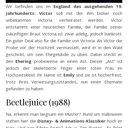
Wir befinden uns im
England des ausgehenden 19.
Jahrhunderts:
Victor
soll mit der ihm bisher noch
unbekannten Victoria verheiratet werden. Victor
entstammt einer neureichen Familie, die Familie seiner
zukünftigen Braut Victoria ist zwar adelig, jedoch bankrott.
Ein guter Deal also für die Familie von Victoria. Als Victor die
Probe vor der Hochzeit vermasselt, wird er in den Wald
geschickt, um sein Ehegelübde zu üben. Dabei steckt er
den
Ehering
probeweise an einen Ast. Dieser „Ast“ ist
jedoch der skelettierte Finger einer toten Frau im
Hochzeitskleid. Ihr Name ist
Emily
und sie ist hocherfreut,
trotz ihres Verwesungszustandes, nun einen Ehemann
gefunden zu haben.
Beetlejuice (1988)
Na, erkennt man langsam ein Muster? Rund um Halloween
stehen hier die
Disney- & Animations-Klassiker
hoch im
Kurs. Und wer führte Regie? Ach ja, Tim Burton… Es folgt