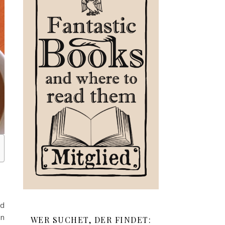
id
on
WER SUCHET, DER FINDET: