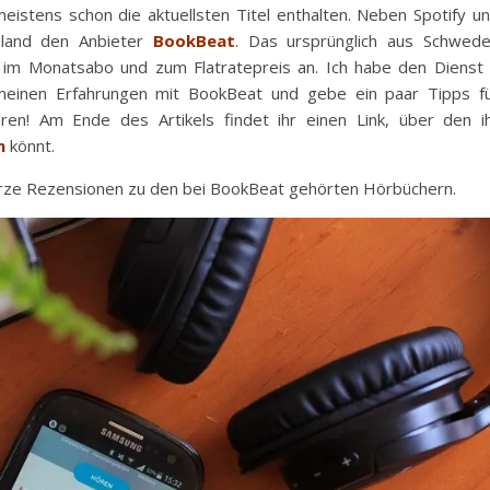
eistens schon die aktuellsten Titel enthalten. Neben Spotify u
hland den Anbieter
BookBeat
. Das ursprünglich aus Schwed
m Monatsabo und zum Flatratepreis an. Ich habe den Dienst
einen Erfahrungen mit BookBeat und gebe ein paar Tipps f
en! Am Ende des Artikels findet ihr einen Link, über den i
n
könnt.
urze Rezensionen zu den bei BookBeat gehörten Hörbüchern.