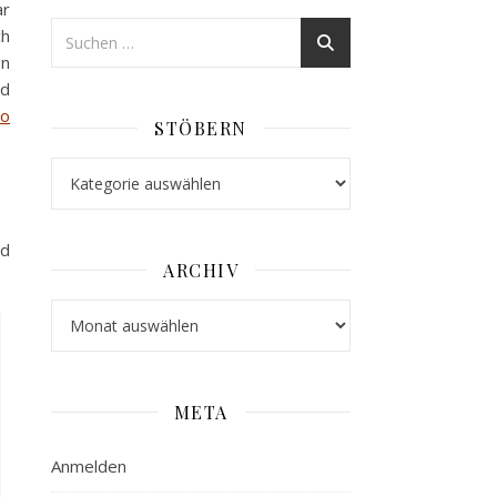
ar
ch
en
nd
io
STÖBERN
Stöbern
nd
ARCHIV
Archiv
META
Anmelden