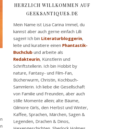
HERZLICH WILLKOMMEN AUF
GEEKSANTIQUES.DE
Mein Name ist Lisa Carina Immel, du
kannst aber auch gerne einfach Lilli
sagen! Ich bin
Literaturbloggerin
,
leite und kuratiere einen
Phantastik-
Buchclub
und arbeite als
Redakteurin
, Künstlerin und
Schriftstellerin. Ich bin Hobbit by
nature, Fantasy- und Film-Fan,
Bücherwurm, Christin, Kochbuch-
Sammlerin. Ich liebe die Gesellschaft
von Familie und Freunden, aber auch
stille Momente allein; alte Bäume,
Gilmore Girls, den Herbst und Winter,
Kaffee, Sprachen, Märchen, Sagen &
en
Legenden, Drachen & Dinos,
in
Hexengeschichten, Sherlock Holmes