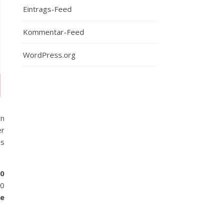
Eintrags-Feed
Kommentar-Feed
WordPress.org
en
er
as
0
00
de