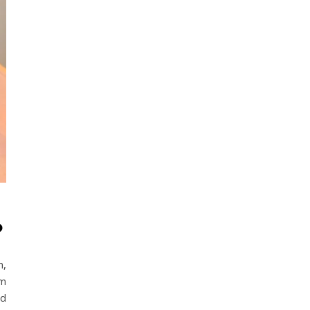
?
n,
im
nd