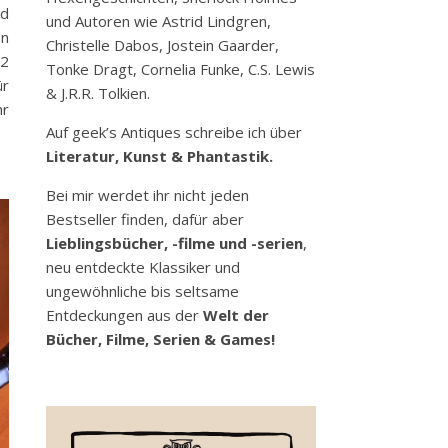
nd
und Autoren wie Astrid Lindgren,
en
Christelle Dabos, Jostein Gaarder,
 2
Tonke Dragt, Cornelia Funke, C.S. Lewis
ür
& J.R.R. Tolkien.
hr
Auf geek’s Antiques schreibe ich über
Literatur, Kunst & Phantastik.
Bei mir werdet ihr nicht jeden
Bestseller finden, dafür aber
Lieblingsbücher, -filme und -serien
,
neu entdeckte Klassiker und
ungewöhnliche bis seltsame
Entdeckungen aus der
Welt der
Bücher, Filme, Serien & Games!