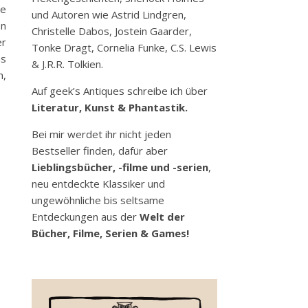
te
und Autoren wie Astrid Lindgren,
en
Christelle Dabos, Jostein Gaarder,
er
Tonke Dragt, Cornelia Funke, C.S. Lewis
ns
& J.R.R. Tolkien.
n,
Auf geek’s Antiques schreibe ich über
Literatur, Kunst & Phantastik.
Bei mir werdet ihr nicht jeden
Bestseller finden, dafür aber
Lieblingsbücher, -filme und -serien
,
neu entdeckte Klassiker und
ungewöhnliche bis seltsame
Entdeckungen aus der
Welt der
Bücher, Filme, Serien & Games!