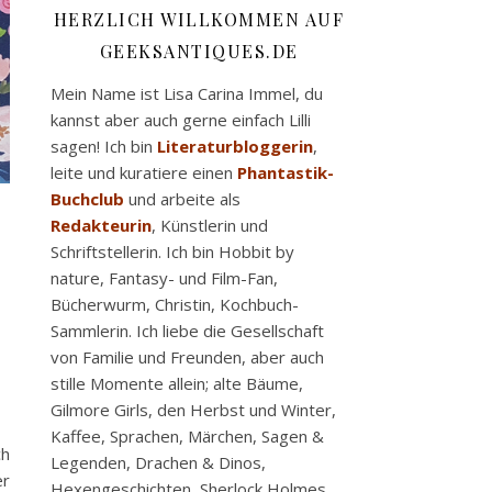
HERZLICH WILLKOMMEN AUF
GEEKSANTIQUES.DE
Mein Name ist Lisa Carina Immel, du
kannst aber auch gerne einfach Lilli
sagen! Ich bin
Literaturbloggerin
,
leite und kuratiere einen
Phantastik-
Buchclub
und arbeite als
Redakteurin
, Künstlerin und
Schriftstellerin. Ich bin Hobbit by
nature, Fantasy- und Film-Fan,
Bücherwurm, Christin, Kochbuch-
Sammlerin. Ich liebe die Gesellschaft
von Familie und Freunden, aber auch
stille Momente allein; alte Bäume,
Gilmore Girls, den Herbst und Winter,
Kaffee, Sprachen, Märchen, Sagen &
ch
Legenden, Drachen & Dinos,
er
Hexengeschichten, Sherlock Holmes