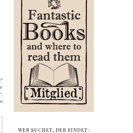
“
ür
“,
mm
WER SUCHET, DER FINDET: