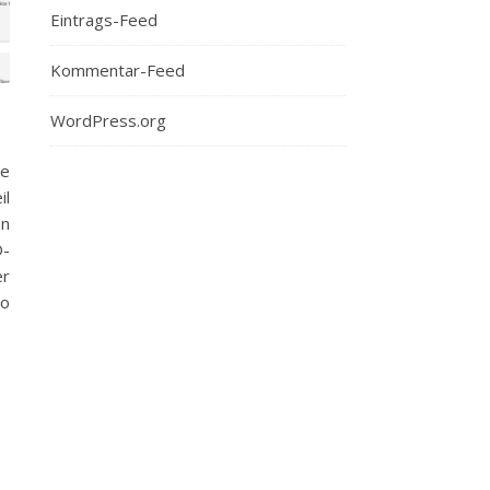
Eintrags-Feed
Kommentar-Feed
WordPress.org
ne
il
an
D-
er
so