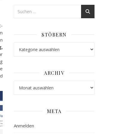
t-
Im
STÖBERN
nn
Stöbern
g,
hr
ng
ge
ARCHIV
nd
Archiv
META
Anmelden