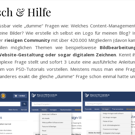
ch & Hilfe
assbar viele „dumme“ Fragen wie: Welches Content-Managemen
ine Bilder? Wie erstelle ich selbst ein Logo für meinen Blog? 
er
riesigen Community
mit über 420.000 Mitgliedern (davon ka
llen möglichen Themen wie beispielsweise
Bildbearbeitun
 Website-Gestaltung oder sogar digitalem Zeichnen
. Kennt i
lexe Frage stellt und sofort 3 Leute eine ausführliche Anleitu
rum von PSD-Tutorials vorstellen. Meistens muss man eine Fra
d anderes exakt die gleiche „dumme“ Frage schon einmal hatte u