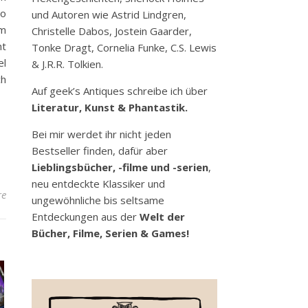
so
und Autoren wie Astrid Lindgren,
om
Christelle Dabos, Jostein Gaarder,
ht
Tonke Dragt, Cornelia Funke, C.S. Lewis
el
& J.R.R. Tolkien.
ch
Auf geek’s Antiques schreibe ich über
Literatur, Kunst & Phantastik.
Bei mir werdet ihr nicht jeden
Bestseller finden, dafür aber
Lieblingsbücher, -filme und -serien
,
neu entdeckte Klassiker und
re
ungewöhnliche bis seltsame
Entdeckungen aus der
Welt der
Bücher, Filme, Serien & Games!