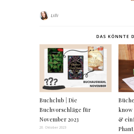
Lilli
DAS KÖNNTE D
Buchclub | Die
Bücher
Buchvorschläge für
know 
November 2023
& ein
20. Oktober 2023
Phant