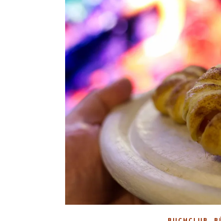
,
BUCHCLUB
B