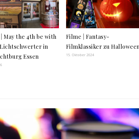
 | May the 4th be with
Filme | Fantasy-
 Lichtschwerter in
Filmklassiker zu Hallowee
15. Oktober 2024
ichtburg Essen
26