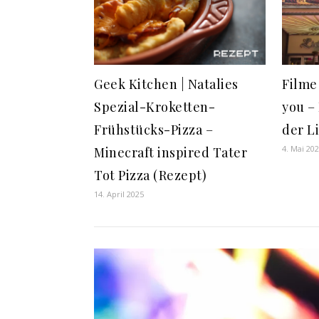
Geek Kitchen | Natalies
Filme
Spezial-Kroketten-
you –
Frühstücks-Pizza –
der L
4. Mai 20
Minecraft inspired Tater
Tot Pizza (Rezept)
14. April 2025