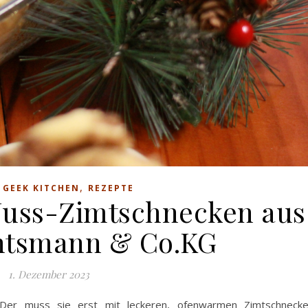
,
,
GEEK KITCHEN
REZEPTE
Nuss-Zimtschnecken aus
htsmann & Co.KG
1. Dezember 2023
? Der muss sie erst mit leckeren, ofenwarmen Zimtschneck