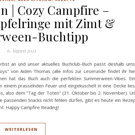
n | Cozy Campfire –
Apfelringe mit Zimt &
ween-Buchtipp
6. August 2023
erbst an und unser aktuelles Buchclub-Buch passt deshalb um
s" von Aiden Thomas (alle Infos zur Leserunde findet ihr hie
n hat das Buch auch die perfekten Summerween-Vibes. Ei
 einem prasselnden Feuer und eingekuschelt in eine Decke lies
s, also dem "Tag der Toten" (31. Oktober bis 2. November). U
ie passenden Snacks nicht fehlen dürfen, gibt es heute ein Reze
imt. Happy Campfire Reading!
WEITERLESEN