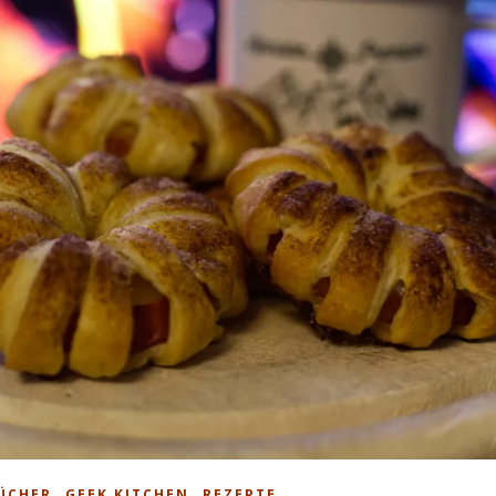
,
,
ÜCHER
GEEK KITCHEN
REZEPTE