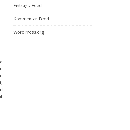
Eintrags-Feed
Kommentar-Feed
WordPress.org
so
r:
ne
t,
nd
pt