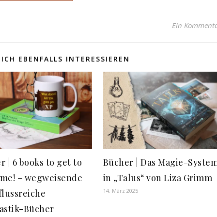
Ein Komment
ICH EBENFALLS INTERESSIEREN
 | 6 books to get to
Bücher | Das Magie-Syste
me! – wegweisende
in „Talus“ von Liza Grimm
14. März 2025
flussreiche
astik-Bücher