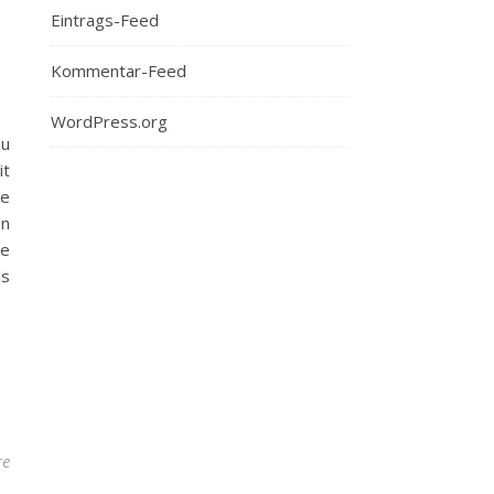
Eintrags-Feed
Kommentar-Feed
WordPress.org
zu
it
ie
en
ie
ls
re