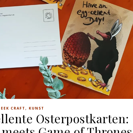
,
GEEK CRAFT
KUNST
llente Osterpostkarten:
s meets Game of Thrones