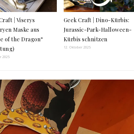
raft | Viserys
Geek Craft | Dino-Kürbis:
ryen Maske aus
Jurassic-Park-Halloween-
e of the Dragon“
Kürbis schnitzen
12. Oktober 2025
itung)
r 2025