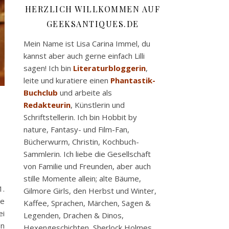
HERZLICH WILLKOMMEN AUF
GEEKSANTIQUES.DE
Mein Name ist Lisa Carina Immel, du
kannst aber auch gerne einfach Lilli
sagen! Ich bin
Literaturbloggerin
,
leite und kuratiere einen
Phantastik-
Buchclub
und arbeite als
Redakteurin
, Künstlerin und
Schriftstellerin. Ich bin Hobbit by
nature, Fantasy- und Film-Fan,
Bücherwurm, Christin, Kochbuch-
Sammlerin. Ich liebe die Gesellschaft
von Familie und Freunden, aber auch
stille Momente allein; alte Bäume,
1.
Gilmore Girls, den Herbst und Winter,
te
Kaffee, Sprachen, Märchen, Sagen &
ei
Legenden, Drachen & Dinos,
en
Hexengeschichten, Sherlock Holmes