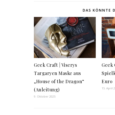
DAS KÖNNTE D
Geek Craft | Viserys
Geek 
Targaryen Maske aus
Spiel
„House of the Dragon“
Euro
15. April 
(Anleitung)
9. Oktober 2025