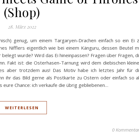
(Shop)
28. März 2022
nisch) genug, um einem Targaryen-Drachen einfach so ein Ei 
nes Nifflers eigentlich wie bei einem Känguru, dessen Beutel m
belegt wurde? Wird das Ei hineinpassen? Fragen über Fragen, d
nn. Fakt ist: die Osterhasen-Tarnung wird dem diebischen klein
ht es aber trotzdem aus! Das Motiv habe ich letztes Jahr für d
 ihr das Bild gerne als Postkarte zu Ostern oder einfach so a
es eure Chance: ich verkaufe die übrig gebliebenen…
WEITERLESEN
0 Kommenta