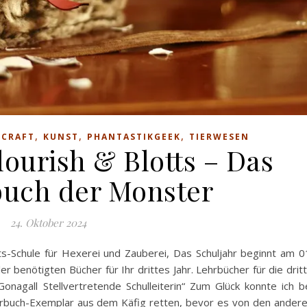
,
,
,
 CRAFT
KUNST
PHANTASTIKGEEK
TIERWESEN
lourish & Blotts – Das
uch der Monster
24. Oktober 2024
s-Schule für Hexerei und Zauberei, Das Schuljahr beginnt am 0
er benötigten Bücher für Ihr drittes Jahr. Lehrbücher für die drit
nagall Stellvertretende Schulleiterin“ Zum Glück konnte ich b
terbuch-Exemplar aus dem Käfig retten, bevor es von den ander