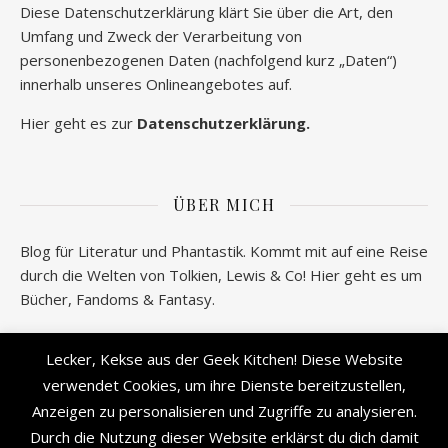
Diese Datenschutzerklärung klärt Sie über die Art, den
Umfang und Zweck der Verarbeitung von
personenbezogenen Daten (nachfolgend kurz „Daten“)
innerhalb unseres Onlineangebotes auf.
Hier geht es zur
Datenschutzerklärung.
ÜBER MICH
Blog für Literatur und Phantastik. Kommt mit auf eine Reise
durch die Welten von Tolkien, Lewis & Co! Hier geht es um
Bücher, Fandoms & Fantasy.
Wer verbirgt sich hinter geeksantiques.de? Alle
Lecker, Kekse aus der Geek Kitchen! Diese Website
Informationen gibt es
hier!
verwendet Cookies, um ihre Dienste bereitzustellen,
Anzeigen zu personalisieren und Zugriffe zu analysieren.
Durch die Nutzung dieser Website erklärst du dich damit