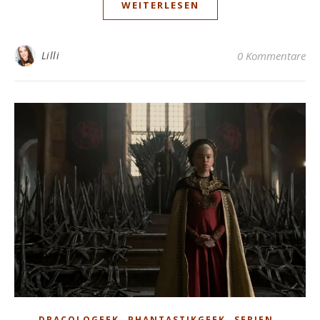
WEITERLESEN
Lilli
0 Kommentare
,
,
,
DRACOLOGEEK
PHANTASTIKGEEK
SERIEN