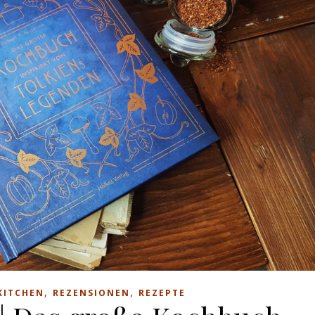
,
,
KITCHEN
REZENSIONEN
REZEPTE