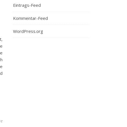
Eintrags-Feed
Kommentar-Feed
WordPress.org
t,
he
ße
ch
te
nd
re