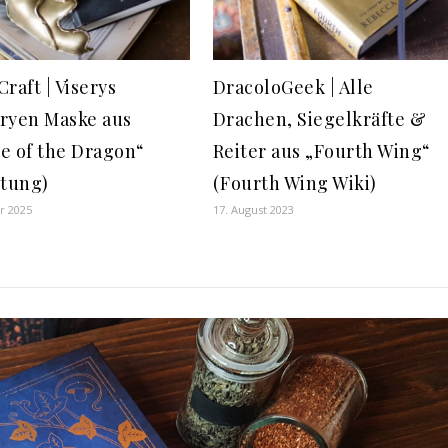
raft | Viserys
DracoloGeek | Alle
ryen Maske aus
Drachen, Siegelkräfte &
e of the Dragon“
Reiter aus „Fourth Wing“
itung)
(Fourth Wing Wiki)
r 2025
17. August 2023