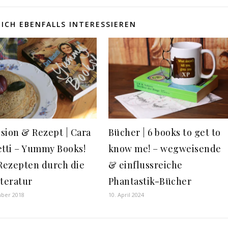
ICH EBENFALLS INTERESSIEREN
sion & Rezept | Cara
Bücher | 6 books to get to
etti – Yummy Books!
know me! – wegweisende
 Rezepten durch die
& einflussreiche
iteratur
Phantastik-Bücher
mber 2018
10. April 2024