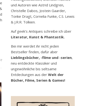
ge
und Autoren wie Astrid Lindgren,
 &
Christelle Dabos, Jostein Gaarder,
nd
Tonke Dragt, Cornelia Funke, C.S. Lewis
ch
& J.R.R. Tolkien.
Auf geek’s Antiques schreibe ich über
Literatur, Kunst & Phantastik.
Bei mir werdet ihr nicht jeden
Bestseller finden, dafür aber
Lieblingsbücher, -filme und -serien
,
re
neu entdeckte Klassiker und
ungewöhnliche bis seltsame
Entdeckungen aus der
Welt der
Bücher, Filme, Serien & Games!