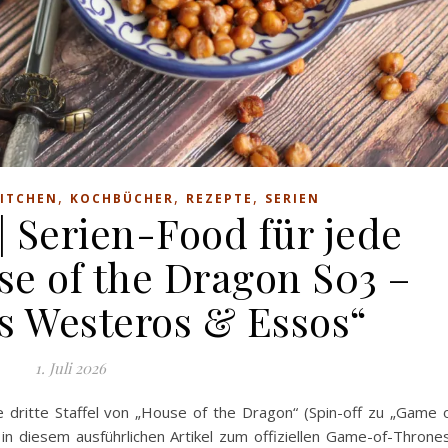
,
,
,
KITCHEN
KOCHBÜCHER
REZEPTE
SERIEN
| Serien-Food für jede
se of the Dragon S03 –
s Westeros & Essos“
1. Juli 2026
e dritte Staffel von „House of the Dragon“ (Spin-off zu „Game 
 in diesem ausführlichen Artikel zum offiziellen Game-of-Throne