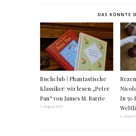
DAS KÖNNTE D
Buchclub | Phantastische
Rezen
Klassiker: wir lesen „Peter
Nicol
Pan“ von James M. Barrie
In 50
1. August 2024
Weltl
6. Septe