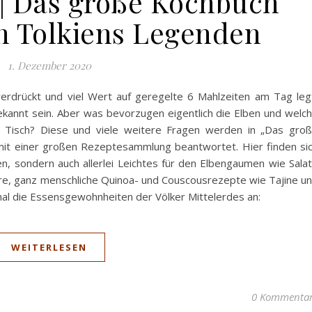
 | Das große Kochbuch
on Tolkiens Legenden
1. Dezember 2020
rdrückt und viel Wert auf geregelte 6 Mahlzeiten am Tag leg
ekannt sein. Aber was bevorzugen eigentlich die Elben und welc
Tisch? Diese und viele weitere Fragen werden in „Das gro
 mit einer großen Rezeptesammlung beantwortet. Hier finden si
ien, sondern auch allerlei Leichtes für den Elbengaumen wie Sala
e, ganz menschliche Quinoa- und Couscousrezepte wie Tajine u
mal die Essensgewohnheiten der Völker Mittelerdes an:
WEITERLESEN
0 Kommenta