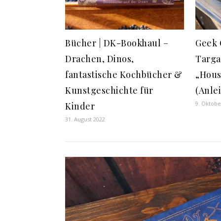
Bücher | DK-Bookhaul –
Geek C
Drachen, Dinos,
Targa
fantastische Kochbücher &
„Hous
Kunstgeschichte für
(Anle
9. Oktobe
Kinder
31. August 2022