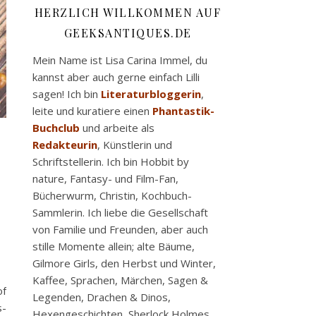
HERZLICH WILLKOMMEN AUF
GEEKSANTIQUES.DE
Mein Name ist Lisa Carina Immel, du
kannst aber auch gerne einfach Lilli
sagen! Ich bin
Literaturbloggerin
,
leite und kuratiere einen
Phantastik-
Buchclub
und arbeite als
Redakteurin
, Künstlerin und
Schriftstellerin. Ich bin Hobbit by
nature, Fantasy- und Film-Fan,
Bücherwurm, Christin, Kochbuch-
Sammlerin. Ich liebe die Gesellschaft
von Familie und Freunden, aber auch
stille Momente allein; alte Bäume,
Gilmore Girls, den Herbst und Winter,
Kaffee, Sprachen, Märchen, Sagen &
of
Legenden, Drachen & Dinos,
s-
Hexengeschichten, Sherlock Holmes