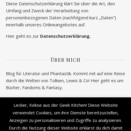
Diese Datenschutzerklärung klärt Sie über die Art, den
Umfang und Zweck der Verarbeitung von
personenbezogenen Daten (nachfolgend kurz „Daten“)
innerhalb unseres Onlineangebotes auf.
Hier geht es zur
Datenschutzerklärung.
ÜBER MICH
Blog für Literatur und Phantastik. Kommt mit auf eine Reise
durch die Welten von Tolkien, Lewis & Co! Hier geht es um
Bücher, Fandoms & Fantasy.
Wer verbirgt sich hinter geeksantiques.de? Alle
Lecker, Kekse aus der Geek Kitchen! Diese Website
Informationen gibt es
hier!
verwendet Cookies, um ihre Dienste bereitzustellen,
Anzeigen zu personalisieren und Zugriffe zu analysieren.
Durch die Nutzung dieser Website erklärst du dich damit