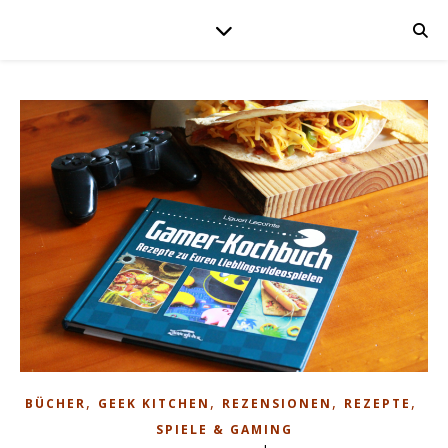
,
,
,
,
BÜCHER
GEEK KITCHEN
REZENSIONEN
REZEPTE
SPIELE & GAMING