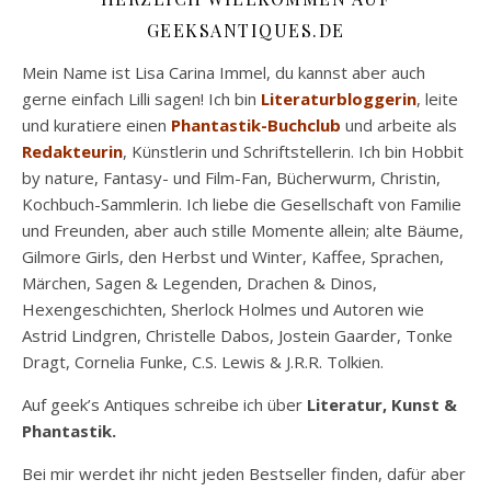
GEEKSANTIQUES.DE
Mein Name ist Lisa Carina Immel, du kannst aber auch
gerne einfach Lilli sagen! Ich bin
Literaturbloggerin
, leite
und kuratiere einen
Phantastik-Buchclub
und arbeite als
Redakteurin
, Künstlerin und Schriftstellerin. Ich bin Hobbit
by nature, Fantasy- und Film-Fan, Bücherwurm, Christin,
Kochbuch-Sammlerin. Ich liebe die Gesellschaft von Familie
und Freunden, aber auch stille Momente allein; alte Bäume,
Gilmore Girls, den Herbst und Winter, Kaffee, Sprachen,
Märchen, Sagen & Legenden, Drachen & Dinos,
Hexengeschichten, Sherlock Holmes und Autoren wie
Astrid Lindgren, Christelle Dabos, Jostein Gaarder, Tonke
Dragt, Cornelia Funke, C.S. Lewis & J.R.R. Tolkien.
Auf geek’s Antiques schreibe ich über
Literatur, Kunst &
Phantastik.
Bei mir werdet ihr nicht jeden Bestseller finden, dafür aber