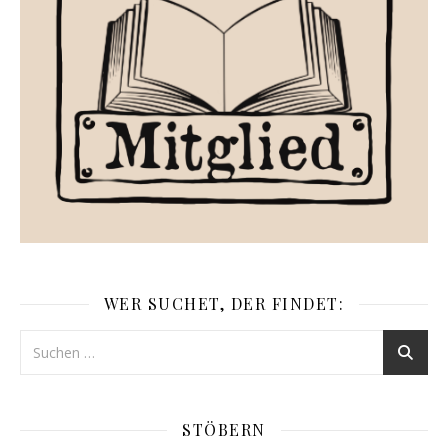
WER SUCHET, DER FINDET:
STÖBERN