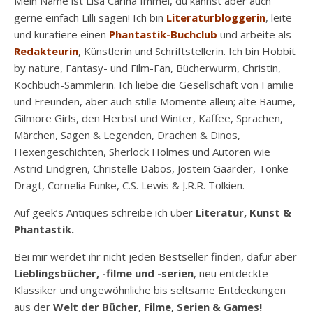
Mein Name ist Lisa Carina Immel, du kannst aber auch
gerne einfach Lilli sagen! Ich bin
Literaturbloggerin
, leite
und kuratiere einen
Phantastik-Buchclub
und arbeite als
Redakteurin
, Künstlerin und Schriftstellerin. Ich bin Hobbit
by nature, Fantasy- und Film-Fan, Bücherwurm, Christin,
Kochbuch-Sammlerin. Ich liebe die Gesellschaft von Familie
und Freunden, aber auch stille Momente allein; alte Bäume,
Gilmore Girls, den Herbst und Winter, Kaffee, Sprachen,
Märchen, Sagen & Legenden, Drachen & Dinos,
Hexengeschichten, Sherlock Holmes und Autoren wie
Astrid Lindgren, Christelle Dabos, Jostein Gaarder, Tonke
Dragt, Cornelia Funke, C.S. Lewis & J.R.R. Tolkien.
Auf geek’s Antiques schreibe ich über
Literatur, Kunst &
Phantastik.
Bei mir werdet ihr nicht jeden Bestseller finden, dafür aber
Lieblingsbücher, -filme und -serien
, neu entdeckte
Klassiker und ungewöhnliche bis seltsame Entdeckungen
aus der
Welt der Bücher, Filme, Serien & Games!