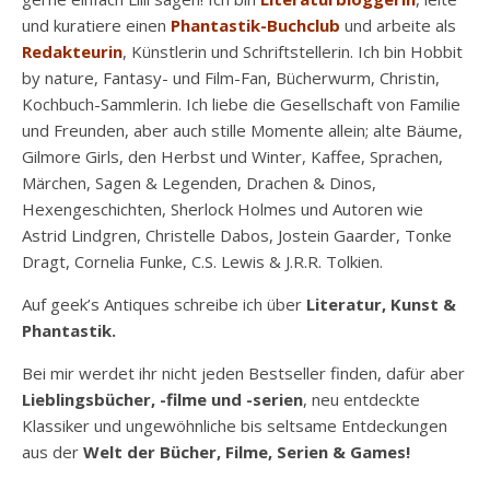
und kuratiere einen
Phantastik-Buchclub
und arbeite als
Redakteurin
, Künstlerin und Schriftstellerin. Ich bin Hobbit
by nature, Fantasy- und Film-Fan, Bücherwurm, Christin,
Kochbuch-Sammlerin. Ich liebe die Gesellschaft von Familie
und Freunden, aber auch stille Momente allein; alte Bäume,
Gilmore Girls, den Herbst und Winter, Kaffee, Sprachen,
Märchen, Sagen & Legenden, Drachen & Dinos,
Hexengeschichten, Sherlock Holmes und Autoren wie
Astrid Lindgren, Christelle Dabos, Jostein Gaarder, Tonke
Dragt, Cornelia Funke, C.S. Lewis & J.R.R. Tolkien.
Auf geek’s Antiques schreibe ich über
Literatur, Kunst &
Phantastik.
Bei mir werdet ihr nicht jeden Bestseller finden, dafür aber
Lieblingsbücher, -filme und -serien
, neu entdeckte
Klassiker und ungewöhnliche bis seltsame Entdeckungen
aus der
Welt der Bücher, Filme, Serien & Games!