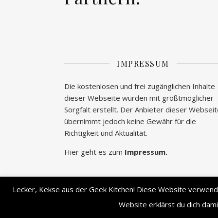
IMPRESSUM
Die kostenlosen und frei zugänglichen Inhalte
dieser Webseite wurden mit größtmöglicher
Sorgfalt erstellt. Der Anbieter dieser Websei
übernimmt jedoch keine Gewähr für die
Richtigkeit und Aktualität.
Hier geht es zum
Impressum.
Lecker, Kekse aus der Geek Kitchen! Diese Website verwendet
Ashe Theme von
WP Royal
.
Website erklärst du dich dam