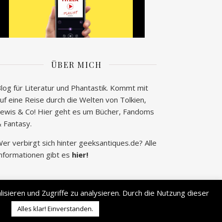
ÜBER MICH
log für Literatur und Phantastik. Kommt mit
uf eine Reise durch die Welten von Tolkien,
ewis & Co! Hier geht es um Bücher, Fandoms
 Fantasy.
er verbirgt sich hinter geeksantiques.de? Alle
nformationen gibt es
hier!
sieren und Zugriffe zu analysieren. Durch die Nutzung dieser
2026 © geek's Antiques by Lisa Carina Immel
Alles klar! Einverstanden.