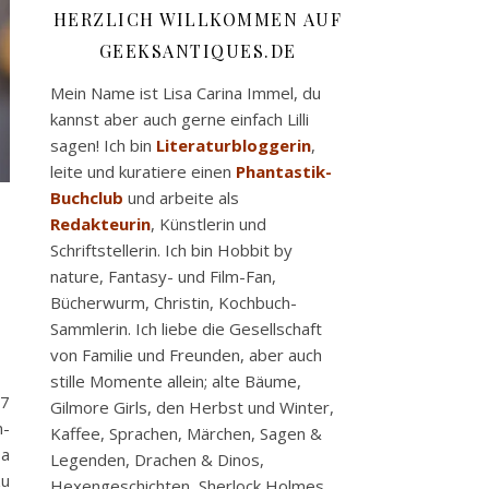
HERZLICH WILLKOMMEN AUF
GEEKSANTIQUES.DE
Mein Name ist Lisa Carina Immel, du
kannst aber auch gerne einfach Lilli
sagen! Ich bin
Literaturbloggerin
,
leite und kuratiere einen
Phantastik-
Buchclub
und arbeite als
Redakteurin
, Künstlerin und
Schriftstellerin. Ich bin Hobbit by
nature, Fantasy- und Film-Fan,
Bücherwurm, Christin, Kochbuch-
Sammlerin. Ich liebe die Gesellschaft
von Familie und Freunden, aber auch
stille Momente allein; alte Bäume,
 7
Gilmore Girls, den Herbst und Winter,
n-
Kaffee, Sprachen, Märchen, Sagen &
Da
Legenden, Drachen & Dinos,
zu
Hexengeschichten, Sherlock Holmes