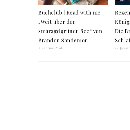
Buchclub | Read with me –
Rezen
„Weit über der
König
smaragdgrünen See“ von
Die B
Brandon Sanderson
Schla
7. Februar 2024
27. Janua