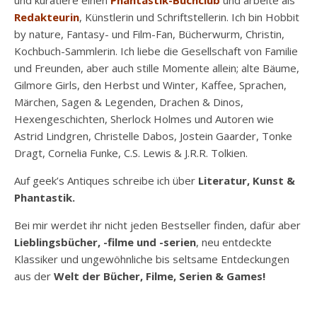
und kuratiere einen
Phantastik-Buchclub
und arbeite als
Redakteurin
, Künstlerin und Schriftstellerin. Ich bin Hobbit
by nature, Fantasy- und Film-Fan, Bücherwurm, Christin,
Kochbuch-Sammlerin. Ich liebe die Gesellschaft von Familie
und Freunden, aber auch stille Momente allein; alte Bäume,
Gilmore Girls, den Herbst und Winter, Kaffee, Sprachen,
Märchen, Sagen & Legenden, Drachen & Dinos,
Hexengeschichten, Sherlock Holmes und Autoren wie
Astrid Lindgren, Christelle Dabos, Jostein Gaarder, Tonke
Dragt, Cornelia Funke, C.S. Lewis & J.R.R. Tolkien.
Auf geek’s Antiques schreibe ich über
Literatur, Kunst &
Phantastik.
Bei mir werdet ihr nicht jeden Bestseller finden, dafür aber
Lieblingsbücher, -filme und -serien
, neu entdeckte
Klassiker und ungewöhnliche bis seltsame Entdeckungen
aus der
Welt der Bücher, Filme, Serien & Games!