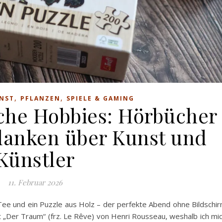
,
,
NST
PFLANZEN
SPIELE & GAMING
iche Hobbies: Hörbücher
danken über Kunst und
Künstler
11. Februar 2026
Tee und ein Puzzle aus Holz – der perfekte Abend ohne Bildschi
 „Der Traum“ (frz. Le Rêve) von Henri Rousseau, weshalb ich mi