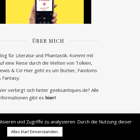
ÜBER MICH
log für Literatur und Phantastik. Kommt mit
uf eine Reise durch die Welten von Tolkien,
ewis & Co! Hier geht es um Bücher, Fandoms
 Fantasy.
er verbirgt sich hinter geeksantiques.de? Alle
nformationen gibt es
hier!
sieren und Zugriffe zu analysieren. Durch die Nutzung dieser
2026 © geek's Antiques by Lisa Carina Immel
Alles klar! Einverstanden.