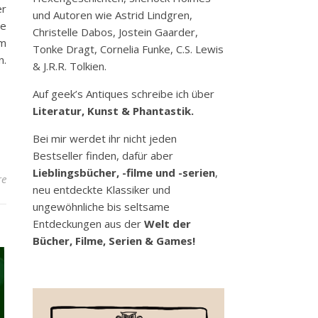
er
und Autoren wie Astrid Lindgren,
ie
Christelle Dabos, Jostein Gaarder,
Am
Tonke Dragt, Cornelia Funke, C.S. Lewis
n.
& J.R.R. Tolkien.
Auf geek’s Antiques schreibe ich über
Literatur, Kunst & Phantastik.
Bei mir werdet ihr nicht jeden
Bestseller finden, dafür aber
Lieblingsbücher, -filme und -serien
,
re
neu entdeckte Klassiker und
ungewöhnliche bis seltsame
Entdeckungen aus der
Welt der
Bücher, Filme, Serien & Games!