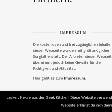
IMPRESSUM
Die kostenlosen und frei zugänglichen Inhalte
dieser Webseite wurden mit größtmöglicher
Sorgfalt erstellt. Der Anbieter dieser Websei
übernimmt jedoch keine Gewähr für die
Richtigkeit und Aktualität.
Hier geht es zum
Impressum.
Lecker, Kekse aus der Geek Kitchen! Diese Website verwendet
Ashe Theme von
WP Royal
.
Website erklärst du dich dam