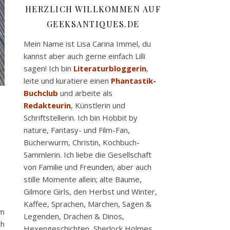
HERZLICH WILLKOMMEN AUF
GEEKSANTIQUES.DE
Mein Name ist Lisa Carina Immel, du
kannst aber auch gerne einfach Lilli
sagen! Ich bin
Literaturbloggerin
,
leite und kuratiere einen
Phantastik-
Buchclub
und arbeite als
Redakteurin
, Künstlerin und
Schriftstellerin. Ich bin Hobbit by
nature, Fantasy- und Film-Fan,
Bücherwurm, Christin, Kochbuch-
Sammlerin. Ich liebe die Gesellschaft
von Familie und Freunden, aber auch
stille Momente allein; alte Bäume,
Gilmore Girls, den Herbst und Winter,
Kaffee, Sprachen, Märchen, Sagen &
rm
Legenden, Drachen & Dinos,
ch
Hexengeschichten, Sherlock Holmes