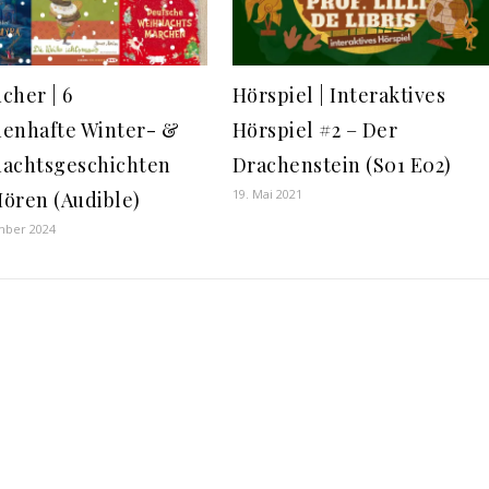
cher | 6
Hörspiel | Interaktives
enhafte Winter- &
Hörspiel #2 – Der
achtsgeschichten
Drachenstein (S01 E02)
19. Mai 2021
ören (Audible)
mber 2024