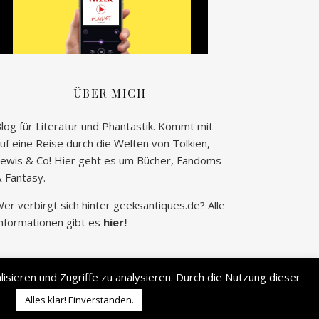
ÜBER MICH
log für Literatur und Phantastik. Kommt mit
uf eine Reise durch die Welten von Tolkien,
ewis & Co! Hier geht es um Bücher, Fandoms
 Fantasy.
er verbirgt sich hinter geeksantiques.de? Alle
nformationen gibt es
hier!
sieren und Zugriffe zu analysieren. Durch die Nutzung dieser
2026 © geek's Antiques by Lisa Carina Immel
Alles klar! Einverstanden.