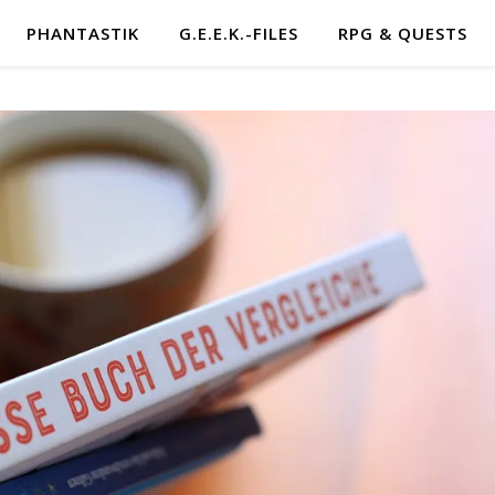
PHANTASTIK
G.E.E.K.-FILES
RPG & QUESTS