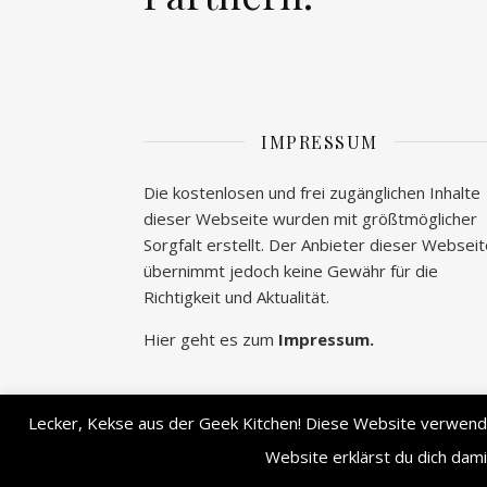
IMPRESSUM
Die kostenlosen und frei zugänglichen Inhalte
dieser Webseite wurden mit größtmöglicher
Sorgfalt erstellt. Der Anbieter dieser Websei
übernimmt jedoch keine Gewähr für die
Richtigkeit und Aktualität.
Hier geht es zum
Impressum.
Lecker, Kekse aus der Geek Kitchen! Diese Website verwendet
Ashe Theme von
WP Royal
.
Website erklärst du dich dam