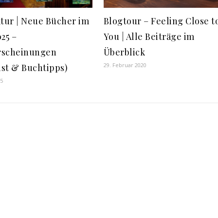
atur | Neue Bücher im
Blogtour – Feeling Close t
25 –
You | Alle Beiträge im
rscheinungen
Überblick
29. Februar 2020
list & Buchtipps)
25