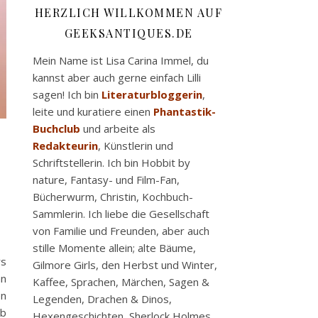
HERZLICH WILLKOMMEN AUF
GEEKSANTIQUES.DE
Mein Name ist Lisa Carina Immel, du
kannst aber auch gerne einfach Lilli
sagen! Ich bin
Literaturbloggerin
,
leite und kuratiere einen
Phantastik-
Buchclub
und arbeite als
Redakteurin
, Künstlerin und
Schriftstellerin. Ich bin Hobbit by
nature, Fantasy- und Film-Fan,
Bücherwurm, Christin, Kochbuch-
Sammlerin. Ich liebe die Gesellschaft
von Familie und Freunden, aber auch
stille Momente allein; alte Bäume,
rs
Gilmore Girls, den Herbst und Winter,
an
Kaffee, Sprachen, Märchen, Sagen &
en
Legenden, Drachen & Dinos,
ab
Hexengeschichten, Sherlock Holmes