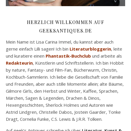
HERZLICH WILLKOMMEN AUF
GEEKSANTIQUES.DE
Mein Name ist Lisa Carina Immel, du kannst aber auch
gerne einfach Lilli sagen! Ich bin
Literaturbloggerin
, leite
und kuratiere einen
Phantastik-Buchclub
und arbeite als
Redakteurin
, Künstlerin und Schriftstellerin. Ich bin Hobbit
by nature, Fantasy- und Film-Fan, Bücherwurm, Christin,
Kochbuch-Sammlerin. Ich liebe die Gesellschaft von Familie
und Freunden, aber auch stille Momente allein; alte Bäume,
Gilmore Girls, den Herbst und Winter, Kaffee, Sprachen,
Märchen, Sagen & Legenden, Drachen & Dinos,
Hexengeschichten, Sherlock Holmes und Autoren wie
Astrid Lindgren, Christelle Dabos, Jostein Gaarder, Tonke
Dragt, Cornelia Funke, C.S. Lewis & J.R.R. Tolkien.
Auf geek’s Antiques schreibe ich über
Literatur, Kunst &