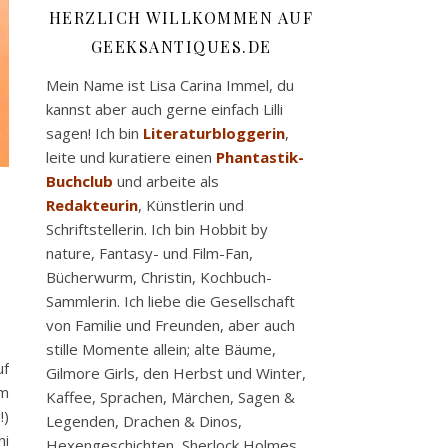
HERZLICH WILLKOMMEN AUF
GEEKSANTIQUES.DE
Mein Name ist Lisa Carina Immel, du
kannst aber auch gerne einfach Lilli
sagen! Ich bin
Literaturbloggerin
,
leite und kuratiere einen
Phantastik-
Buchclub
und arbeite als
Redakteurin
, Künstlerin und
Schriftstellerin. Ich bin Hobbit by
nature, Fantasy- und Film-Fan,
Bücherwurm, Christin, Kochbuch-
Sammlerin. Ich liebe die Gesellschaft
von Familie und Freunden, aber auch
stille Momente allein; alte Bäume,
uf
Gilmore Girls, den Herbst und Winter,
im
Kaffee, Sprachen, Märchen, Sagen &
!)
Legenden, Drachen & Dinos,
ni
Hexengeschichten, Sherlock Holmes