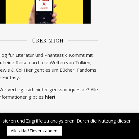
ÜBER MICH
log für Literatur und Phantastik. Kommt mit
uf eine Reise durch die Welten von Tolkien,
ewis & Co! Hier geht es um Bücher, Fandoms
 Fantasy.
er verbirgt sich hinter geeksantiques.de? Alle
nformationen gibt es
hier!
sieren und Zugriffe zu analysieren. Durch die Nutzung dieser
2026 © geek's Antiques by Lisa Carina Immel
Alles klar! Einverstanden.