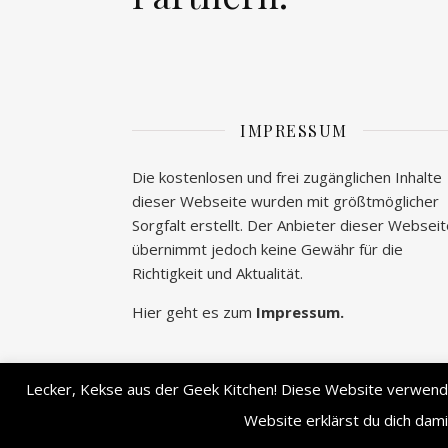
IMPRESSUM
Die kostenlosen und frei zugänglichen Inhalte
dieser Webseite wurden mit größtmöglicher
Sorgfalt erstellt. Der Anbieter dieser Websei
übernimmt jedoch keine Gewähr für die
Richtigkeit und Aktualität.
Hier geht es zum
Impressum.
Lecker, Kekse aus der Geek Kitchen! Diese Website verwendet
Ashe Theme von
WP Royal
.
Website erklärst du dich dam