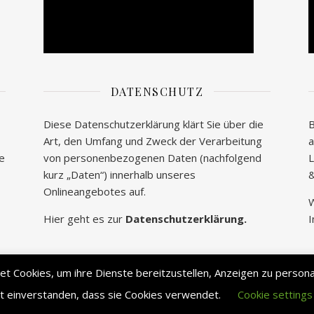
DATENSCHUTZ
Diese Datenschutzerklärung klärt Sie über die
B
Art, den Umfang und Zweck der Verarbeitung
a
te
von personenbezogenen Daten (nachfolgend
L
kurz „Daten“) innerhalb unseres
&
Onlineangebotes auf.
W
Hier geht es zur
Datenschutzerklärung.
I
 Cookies, um ihre Dienste bereitzustellen, Anzeigen zu personali
it einverstanden, dass sie Cookies verwendet.
Cookie settings