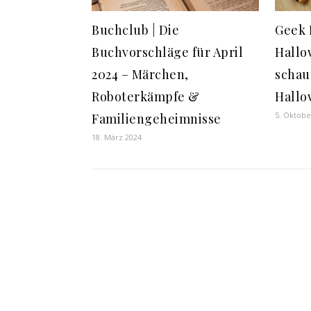
Buchclub | Die
Geek 
Buchvorschläge für April
Hallo
2024 – Märchen,
schau
Roboterkämpfe &
Hallo
5. Oktobe
Familiengeheimnisse
18. März 2024