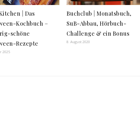
Kitchen | Das
Buchclub | Monatsbuch,
ween-Kochbuch –
SuB-Abbau, Hörbuch-
rig-schöne
Challenge & ein Bonus
8. August 2020
ween-Rezepte
r 2025