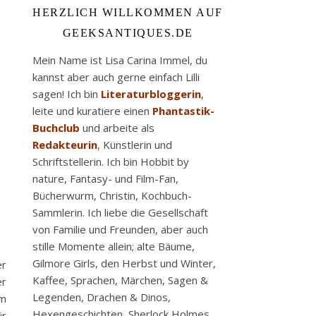
HERZLICH WILLKOMMEN AUF
GEEKSANTIQUES.DE
Mein Name ist Lisa Carina Immel, du
kannst aber auch gerne einfach Lilli
sagen! Ich bin
Literaturbloggerin
,
leite und kuratiere einen
Phantastik-
Buchclub
und arbeite als
Redakteurin
, Künstlerin und
Schriftstellerin. Ich bin Hobbit by
nature, Fantasy- und Film-Fan,
Bücherwurm, Christin, Kochbuch-
Sammlerin. Ich liebe die Gesellschaft
von Familie und Freunden, aber auch
stille Momente allein; alte Bäume,
Gilmore Girls, den Herbst und Winter,
er
Kaffee, Sprachen, Märchen, Sagen &
er
Legenden, Drachen & Dinos,
em
Hexengeschichten, Sherlock Holmes
ür