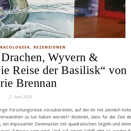
,
RACOLOGEEK
REZENSIONEN
| Drachen, Wyvern &
ie Reise der Basilisk“ von
rie Brennan
2. Juni 2026
rige Forschungsreise vorzubereiten, auf der ihr mit ziemlich hoh
tverwandten zu tun haben werdet? Bedenkt, dass für die Zeit d
sk, ein imposanter Zweimaster mit quadratischen Segeln und ein
 euer Zuhause sein wird. Und auf einem Schiff gibt es weder f