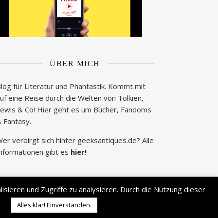
ÜBER MICH
log für Literatur und Phantastik. Kommt mit
uf eine Reise durch die Welten von Tolkien,
ewis & Co! Hier geht es um Bücher, Fandoms
 Fantasy.
er verbirgt sich hinter geeksantiques.de? Alle
nformationen gibt es
hier!
sieren und Zugriffe zu analysieren. Durch die Nutzung dieser
2026 © geek's Antiques by Lisa Carina Immel
Alles klar! Einverstanden.