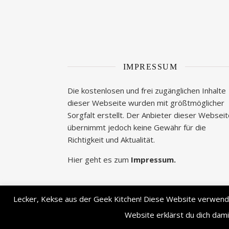
IMPRESSUM
Die kostenlosen und frei zugänglichen Inhalte
dieser Webseite wurden mit größtmöglicher
Sorgfalt erstellt. Der Anbieter dieser Websei
übernimmt jedoch keine Gewähr für die
Richtigkeit und Aktualität.
Hier geht es zum
Impressum.
Lecker, Kekse aus der Geek Kitchen! Diese Website verwendet
Ashe Theme von
WP Royal
.
Website erklärst du dich dam