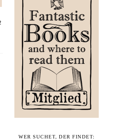
2
WER SUCHET, DER FINDET: