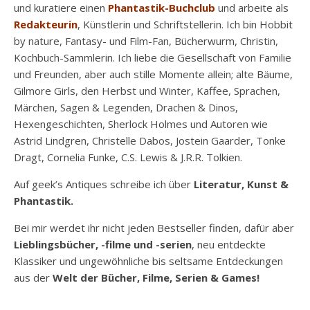
und kuratiere einen
Phantastik-Buchclub
und arbeite als
Redakteurin
, Künstlerin und Schriftstellerin. Ich bin Hobbit
by nature, Fantasy- und Film-Fan, Bücherwurm, Christin,
Kochbuch-Sammlerin. Ich liebe die Gesellschaft von Familie
und Freunden, aber auch stille Momente allein; alte Bäume,
Gilmore Girls, den Herbst und Winter, Kaffee, Sprachen,
Märchen, Sagen & Legenden, Drachen & Dinos,
Hexengeschichten, Sherlock Holmes und Autoren wie
Astrid Lindgren, Christelle Dabos, Jostein Gaarder, Tonke
Dragt, Cornelia Funke, C.S. Lewis & J.R.R. Tolkien.
Auf geek’s Antiques schreibe ich über
Literatur, Kunst &
Phantastik.
Bei mir werdet ihr nicht jeden Bestseller finden, dafür aber
Lieblingsbücher, -filme und -serien
, neu entdeckte
Klassiker und ungewöhnliche bis seltsame Entdeckungen
aus der
Welt der Bücher, Filme, Serien & Games!